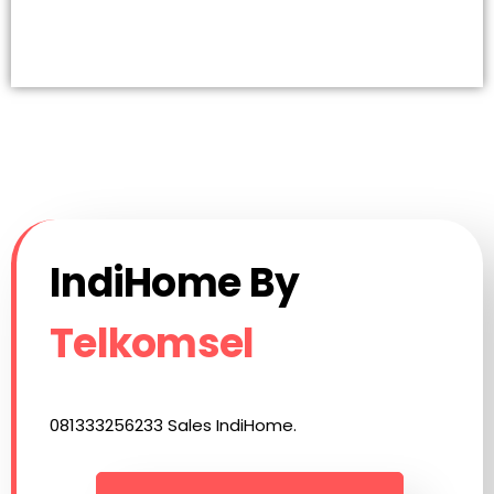
IndiHome Jombang IndiHome Jombang Daftar IndiHome Jombang Info
IndiHome Jombang Paket IndiHome Jombang Pasang IndiHome
Jombang registrasi IndiHome Jombang Sales IndiHome Jombang WA
IndiHome Jombang WiFi IndiHome Jombang Promo
IndiHome By
Telkomsel
081333256233 Sales IndiHome.