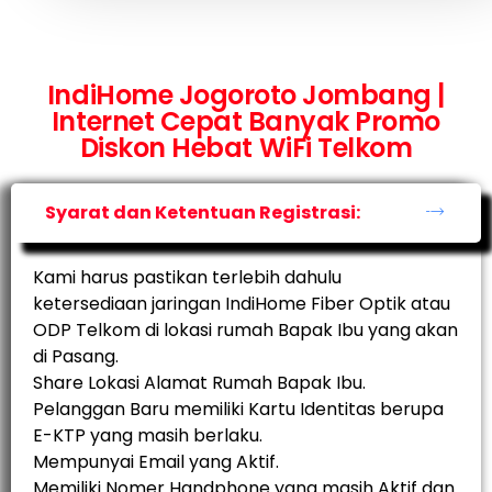
IndiHome Jogoroto Jombang |
Internet Cepat Banyak Promo
Diskon Hebat WiFi Telkom
Syarat dan Ketentuan Registrasi:
Kami harus pastikan terlebih dahulu
ketersediaan jaringan IndiHome Fiber Optik atau
ODP Telkom di lokasi rumah Bapak Ibu yang akan
di Pasang.
Share Lokasi Alamat Rumah Bapak Ibu.
Pelanggan Baru memiliki Kartu Identitas berupa
E-KTP yang masih berlaku.
Mempunyai Email yang Aktif.
Memiliki Nomer Handphone yang masih Aktif dan