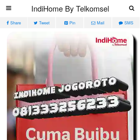
IndiHome By Telkomsel
Share
Tweet
Pin
Mail
SMS