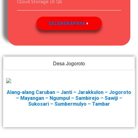
Cloud Storage 16 Gb
SELENGKAPNYA
Desa Jogoroto
Alang-alang Caruban – Janti – Jarakkulon – Jogoroto
– Mayangan – Ngumpul – Sambirejo – Sawiji –
Sukosari – Sumbermulyo – Tambar
IndiHome Jogoroto IndiHome Jogoroto Daftar IndiHome Jogoroto Info IndiHome
Jogoroto Promo IndiHome Jogoroto Jombang IndiHome Jogoroto Pasang
IndiHome Jogoroto registrasi IndiHome Jogoroto Sales IndiHome Jogoroto WA
IndiHome Jogoroto Wifi