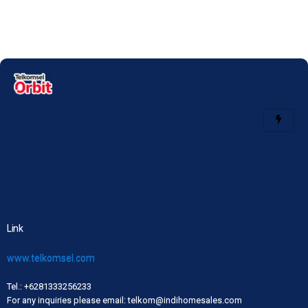
Link
www.telkomsel.com
Tel.: +6281333256233
For any inquiries please email: telkom@indihomesales.com