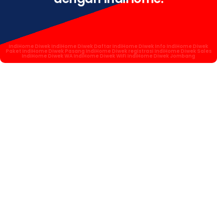
IndiHome Diwek IndiHome Diwek Daftar IndiHome Diwek Info IndiHome Diwek
Paket IndiHome Diwek Pasang IndiHome Diwek registrasi IndiHome Diwek Sales
IndiHome Diwek WA IndiHome Diwek WiFi IndiHome Diwek Jombang