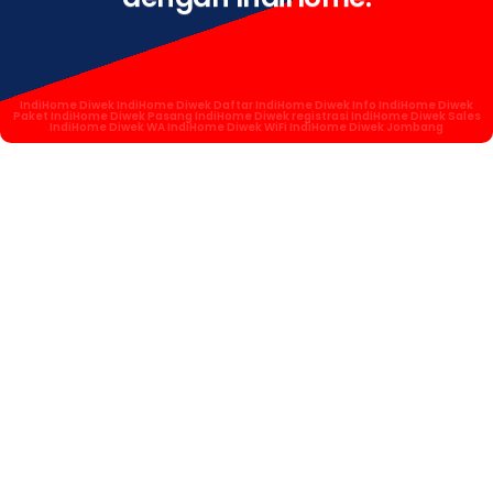
IndiHome Diwek IndiHome Diwek Daftar IndiHome Diwek Info IndiHome Diwek
Paket IndiHome Diwek Pasang IndiHome Diwek registrasi IndiHome Diwek Sales
IndiHome Diwek WA IndiHome Diwek WiFi IndiHome Diwek Jombang