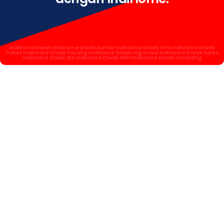
IndiHome Diwek IndiHome Diwek Daftar IndiHome Diwek Info IndiHome Diwek
Paket IndiHome Diwek Pasang IndiHome Diwek registrasi IndiHome Diwek Sales
IndiHome Diwek WA IndiHome Diwek WiFi IndiHome Diwek Jombang